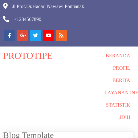
Jl.Prof.Dr.Hadari Nawawi Pontianak
+1234567890
PROTOTIPE
BERANDA
PROFIL
BERITA
LAYANAN IN
STATISTIK
JDIH
Blog Template